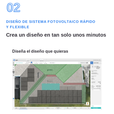
02
02
DISEÑO DE SISTEMA FOTOVOLTAICO RÁPIDO
Y FLEXIBLE
Crea un diseño en tan solo unos minutos
Diseña el diseño que quieras