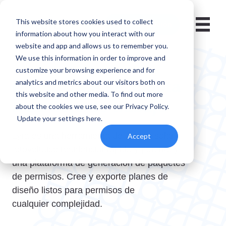
This website stores cookies used to collect
🇵🇷
Ver demostración
information about how you interact with our
website and app and allows us to remember you.
We use this information in order to improve and
customize your browsing experience and for
analytics and metrics about our visitors both on
Diseño que se adapta
this website and other media. To find out more
a su flujo de trabajo
about the cookies we use, see our
Privacy Policy
.
Update your settings here
.
Lyra es una herramienta de diseño solar
Accept
fotovoltaico residencial rápida y potente y
una plataforma de generación de paquetes
de permisos. Cree y exporte planes de
diseño listos para permisos de
cualquier complejidad.