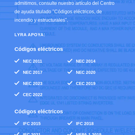
admitimos, consulte nuestro artículo del Centro
de ayuda titulado "Códigos eléctricos, de
incendio y estructurales".
LYRA APOYA:
Códigos eléctricos
NEC 2011
NEC 2014
NEC 2017
NEC 2020
NEC 2023
CEC 2019
CEC 2022
Códigos eléctricos
IFC 2015
IFC 2018
IFC 2021
NFPA 1 2015